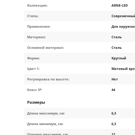
Коллекция:
ARNE-LED
Стиль:
Современны
Применение:
Для наружно
Материал:
Сталь
Основной материал:
Сталь
Форма:
Круглый
Цвет 1:
Матовый хр
Регулировка по высоте:
Нет
Класс IP:
44
Размеры
Длина максимум, см:
6,3
Длина минимум, см:
6,3
Ширина максимум, см:
12