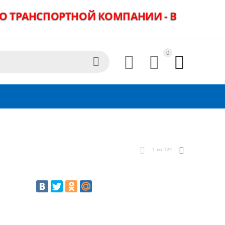
ДО ТРАНСПОРТНОЙ КОМПАНИИ - В
0




1
из
124