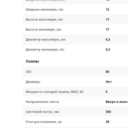
Ширина минимум, см:
12
Высота максимум, см:
17
Высота минимум, см:
17
Диаметр максимум, см:
6,3
Диаметр минимум, см:
6,3
Лампы
CRI:
80
Диммер:
Нет
Мощность каждой лампы, MAX, W:
5
Направление света:
Вверх и вниз
Световой поток, лм:
350
Угол рассеивания, гр:
38