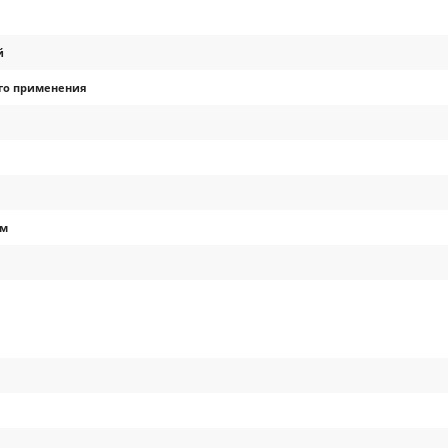
й
го применения
ом