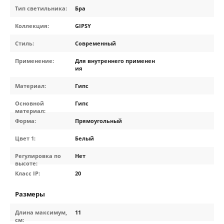
Тип светильника:
Бра
Коллекция:
GIPSY
Стиль:
Современный
Применение:
Для внутреннего применен
ия
Материал:
Гипс
Основной
Гипс
материал:
Форма:
Прямоугольный
Цвет 1:
Белый
Регулировка по
Нет
высоте:
Класс IP:
20
Размеры
Длина максимум,
11
см: