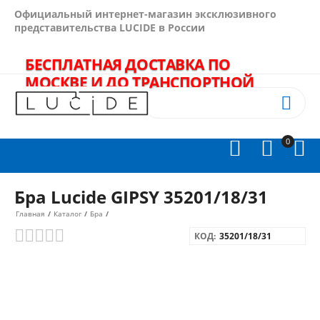
Официальный интернет-магазин эксклюзивного
представительства LUCIDE в России
БЕСПЛАТНАЯ ДОСТАВКА ПО
МОСКВЕ И ДО ТРАНСПОРТНОЙ
КОМПАНИИ - В ПОДАРОК!
+7(495)
989-64-60


0



Бра Lucide GIPSY 35201/18/31
Главная
/
Каталог
/
Бра
/
КОД:
35201/18/31