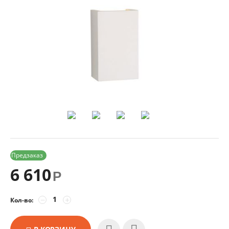
Предзаказ
6 610
Р
−
+
Кол-во: