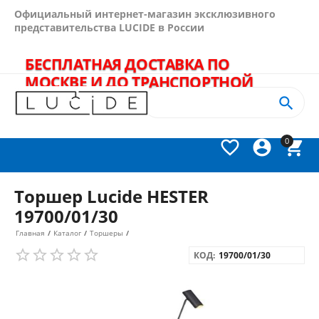
Официальный интернет-магазин эксклюзивного
представительства LUCIDE в России
БЕСПЛАТНАЯ ДОСТАВКА ПО
МОСКВЕ И ДО ТРАНСПОРТНОЙ
КОМПАНИИ - В ПОДАРОК!
+7(495)
989-64-60


0



Торшер Lucide HESTER
19700/01/30
Главная
/
Каталог
/
Торшеры
/
КОД:
19700/01/30