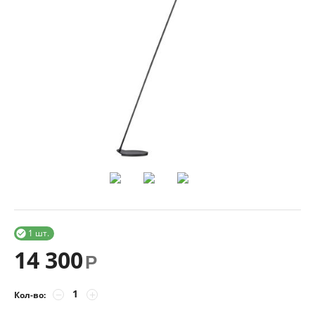
1 шт.

14 300
Р
−
+
Кол-во: