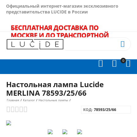
Официальный интернет-магазин эксклюзивного
представительства LUCIDE в России
БЕСПЛАТНАЯ ДОСТАВКА ПО
МОСКВЕ И ДО ТРАНСПОРТНОЙ
КОМПАНИИ - В ПОДАРОК!
+7(495)
989-64-60


0



Настольная лампа Lucide
MERLINA 78593/25/66
Главная
/
Каталог
/
Настольные лампы
/
КОД:
78593/25/66