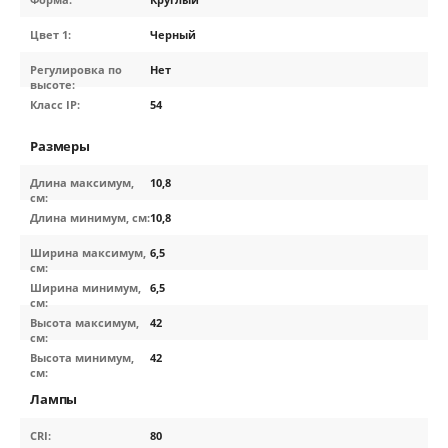
Цвет 1:
Черный
Регулировка по
Нет
высоте:
Класс IP:
54
Размеры
Длина максимум,
10,8
см:
Длина минимум, см:
10,8
Ширина максимум,
6,5
см:
Ширина минимум,
6,5
см:
Высота максимум,
42
см:
Высота минимум,
42
см:
Лампы
CRI:
80