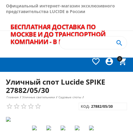
Официальный интернет-магазин эксклюзивного
представительства LUCIDE в России
БЕСПЛАТНАЯ ДОСТАВКА ПО
МОСКВЕ И ДО ТРАНСПОРТНОЙ
КОМПАНИИ - В ПОДАРОК!
+7(495)
989-64-60


0



Уличный спот Lucide SPIKE
27882/05/30
Главная
/
Уличные светильники
/
Садовые споты
/
КОД:
27882/05/30