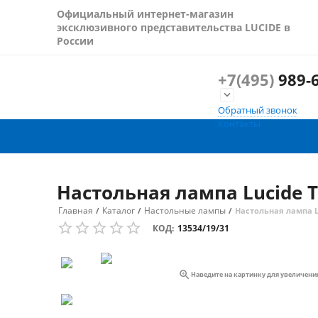
Официальный интернет-магазин
эксклюзивного представительства LUCIDE в
России
+7(495)
989-6

Обратный звонок
Контакты
Настольная лампа Lucide T
Главная
Каталог
Настольные лампы
/
/
/
Настольная лампа Lu
КОД:
13534/19/31

Наведите на картинку для увеличени