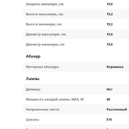
Ширина минимум, см:
19,6
Высота максимум, см:
19,2
Высота минимум, см:
19,2
Диаметр максимум, см:
19,6
Диаметр минимум, см:
19,6
Абажур
Материал абажура:
Керамика
Лампы
Диммер:
Нет
Мощность каждой лампы, MAX, W:
40
Направление света:
Рассеянный
Цоколь:
E14