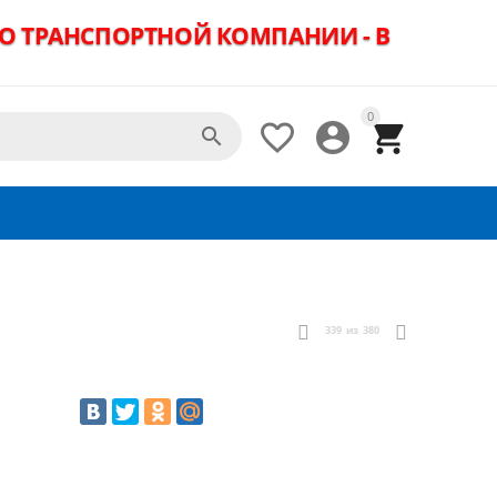
ДО ТРАНСПОРТНОЙ КОМПАНИИ - В
0




339
из
380