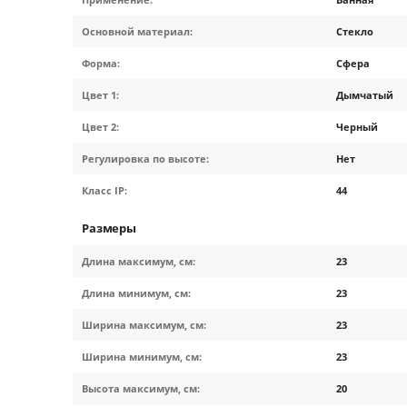
Основной материал:
Стекло
Форма:
Сфера
Цвет 1:
Дымчатый
Цвет 2:
Черный
Регулировка по высоте:
Нет
Класс IP:
44
Размеры
Длина максимум, см:
23
Длина минимум, см:
23
Ширина максимум, см:
23
Ширина минимум, см:
23
Высота максимум, см:
20