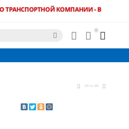
ДО ТРАНСПОРТНОЙ КОМПАНИИ - В
0




120
из
280