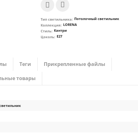
Потолочный светильник
Тип светильника:
LORENA
Коллекция:
Кантри
Стиль:
E27
Цоколь:
лы
Теги
Прикрепленные файлы
льные товары
светильник